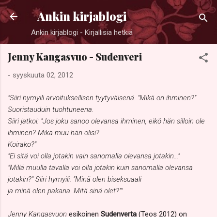
Siirry pääsisältöön
Ankin kirjablogi
Ankin kirjablogi - Kirjallisia hetkiä
Jenny Kangasvuo - Sudenveri
-
syyskuuta 02, 2012
"Siiri hymyili arvoituksellisen tyytyväisenä. "Mikä on ihminen?"
Suoristauduin tuohtuneena.
Siiri jatkoi: "Jos joku sanoo olevansa ihminen, eikö hän silloin ole
ihminen? Mikä muu hän olisi?
Koirako?"
"Ei sitä voi olla jotakin vain sanomalla olevansa jotakin..."
"Millä muulla tavalla voi olla jotakin kuin sanomalla olevansa
jotakin?" Siiri hymyili. "Minä olen biseksuaali
ja minä olen pakana. Mitä sinä olet?""
Jenny Kangasvuon
esikoinen
Sudenverta
(Teos 2012) on