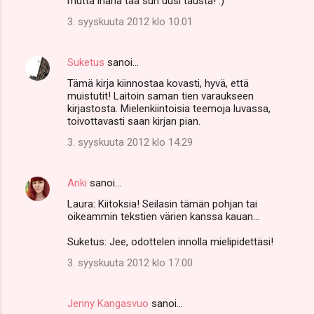
mutta ihana tää sun uusi tausta! :)
3. syyskuuta 2012 klo 10.01
Suketus
sanoi…
Tämä kirja kiinnostaa kovasti, hyvä, että
muistutit! Laitoin saman tien varaukseen
kirjastosta. Mielenkiintoisia teemoja luvassa,
toivottavasti saan kirjan pian.
3. syyskuuta 2012 klo 14.29
Anki
sanoi…
Laura: Kiitoksia! Seilasin tämän pohjan tai
oikeammin tekstien värien kanssa kauan...
Suketus: Jee, odottelen innolla mielipidettäsi!
3. syyskuuta 2012 klo 17.00
Jenny Kangasvuo
sanoi…