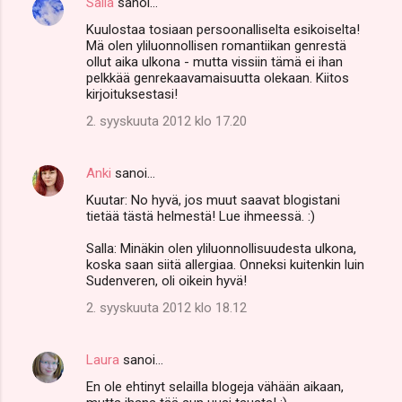
Salla
sanoi…
t
Kuulostaa tosiaan persoonalliselta esikoiselta!
i
Mä olen yliluonnollisen romantiikan genrestä
t
ollut aika ulkona - mutta vissiin tämä ei ihan
pelkkää genrekaavamaisuutta olekaan. Kiitos
kirjoituksestasi!
2. syyskuuta 2012 klo 17.20
Anki
sanoi…
Kuutar: No hyvä, jos muut saavat blogistani
tietää tästä helmestä! Lue ihmeessä. :)
Salla: Minäkin olen yliluonnollisuudesta ulkona,
koska saan siitä allergiaa. Onneksi kuitenkin luin
Sudenveren, oli oikein hyvä!
2. syyskuuta 2012 klo 18.12
Laura
sanoi…
En ole ehtinyt selailla blogeja vähään aikaan,