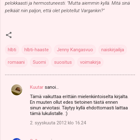
pelokkaasti ja hermostuneesti. "Mutta aiemmin kyllä. Mitä sinä
pelkäät niin paljon, että olet pelotellut Vargankin?"
hlbti
hlbti-haaste
Jenny Kangasvuo
naiskirjailija
romaani
Suomi
suositus
voimakirja
Kuutar
sanoi…
K
Tämä vaikuttaa erittäin mielenkiintoiselta kirjalta.
o
En muuten ollut edes tietoinen tästä ennen
m
sinun arviotasi. Täytyy kyllä ehdottomasti laittaa
tämä lukulistalle. :)
m
2. syyskuuta 2012 klo 16.24
e
n