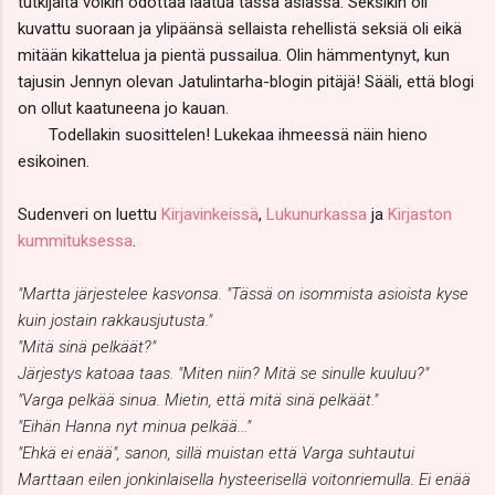
tutkijalta voikin odottaa laatua tässä asiassa. Seksikin oli
kuvattu suoraan ja ylipäänsä sellaista rehellistä seksiä oli eikä
mitään kikattelua ja pientä pussailua. Olin hämmentynyt, kun
tajusin Jennyn olevan Jatulintarha-blogin pitäjä! Sääli, että blogi
on ollut kaatuneena jo kauan.
Todellakin suosittelen! Lukekaa ihmeessä näin hieno
esikoinen.
Sudenveri on luettu
Kirjavinkeissä
,
Lukunurkassa
ja
Kirjaston
kummituksessa
.
"Martta järjestelee kasvonsa. "Tässä on isommista asioista kyse
kuin jostain rakkausjutusta."
"Mitä sinä pelkäät?"
Järjestys katoaa taas. "Miten niin? Mitä se sinulle kuuluu?"
"Varga pelkää sinua. Mietin, että mitä sinä pelkäät."
"Eihän Hanna nyt minua pelkää..."
"Ehkä ei enää", sanon, sillä muistan että Varga suhtautui
Marttaan eilen jonkinlaisella hysteerisellä voitonriemulla. Ei enää