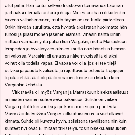
ollut paha. Hän tuntui selkeästi uskovan toimivansa Lauman
parhaaksi olemalla ankara johtaja. Mielestäni hän oli kuitenkin
hirveän vallanhimoinen, mutta täysin sokea tuolle piirteelleen.
Onkin hirveän surullista, että hyvistä aikeistaan huolimatta hän
tuhosi ja pilasi monen jäsenen elämän. Vihasin häntä kirjan
mittaan varmaan yhtä paljon kuin Vargakin, mutta Marraskuun
lempeiden ja hyväksyvien silmien kautta näin hänetkin hieman
eri valossa. Vargakin eli ahtaissa näkemyksissä ja ei siksi
voinut olla todella vapaa. Ei vapaa voi olla, jos ei tee tilejä
selviksi ja päästä kivuliaista ja rajoittavista peloista. Loppujen
lopuksi ehkä sääli oli päällimmäinen tunne niin Martan kuin
Vargankin kohdalla.
Virkistävää oli myös Vargan ja Marraskuun biseksuaalisuus
ja naisten välinen suhde sekä pakanuus. Suhde on vaikea
Vargan piilottelun vuoksi ja pelkäsin molempien puolesta.
Marraskuuta loukkaa Vargan sulkeutuneisuus ja välit alkavat
kinnata. Suhde oli kuvattu hyvin, sellaisena tavallisena niin kuin
suhteet nyt ovat. Ei mitään tirkistelyä, tosin biseksuaalisuuden