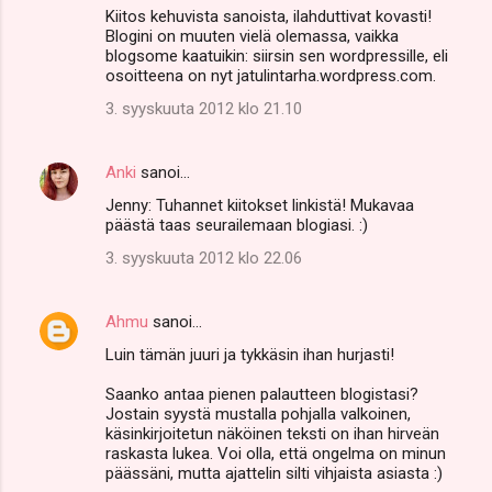
Kiitos kehuvista sanoista, ilahduttivat kovasti!
Blogini on muuten vielä olemassa, vaikka
blogsome kaatuikin: siirsin sen wordpressille, eli
osoitteena on nyt jatulintarha.wordpress.com.
3. syyskuuta 2012 klo 21.10
Anki
sanoi…
Jenny: Tuhannet kiitokset linkistä! Mukavaa
päästä taas seurailemaan blogiasi. :)
3. syyskuuta 2012 klo 22.06
Ahmu
sanoi…
Luin tämän juuri ja tykkäsin ihan hurjasti!
Saanko antaa pienen palautteen blogistasi?
Jostain syystä mustalla pohjalla valkoinen,
käsinkirjoitetun näköinen teksti on ihan hirveän
raskasta lukea. Voi olla, että ongelma on minun
päässäni, mutta ajattelin silti vihjaista asiasta :)