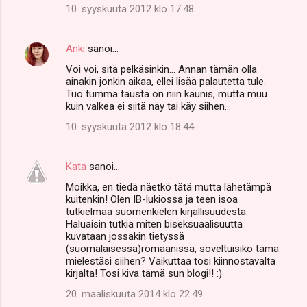
10. syyskuuta 2012 klo 17.48
Anki
sanoi…
Voi voi, sitä pelkäsinkin... Annan tämän olla
ainakin jonkin aikaa, ellei lisää palautetta tule.
Tuo tumma tausta on niin kaunis, mutta muu
kuin valkea ei siitä näy tai käy siihen...
10. syyskuuta 2012 klo 18.44
Kata
sanoi…
Moikka, en tiedä näetkö tätä mutta lähetämpä
kuitenkin! Olen IB-lukiossa ja teen isoa
tutkielmaa suomenkielen kirjallisuudesta.
Haluaisin tutkia miten biseksuaalisuutta
kuvataan jossakin tietyssä
(suomalaisessa)romaanissa, soveltuisiko tämä
mielestäsi siihen? Vaikuttaa tosi kiinnostavalta
kirjalta! Tosi kiva tämä sun blogi!! :)
20. maaliskuuta 2014 klo 22.49