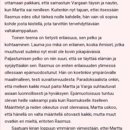
ottamaan paikkani, että samastuin Vargaan täysin ja nautin,
kun Martta sai nenilleen. Kuitenkin nyt tajuan, ettei itsessään
Rasmus edes ollut tärkeä noille kahdelle, hän vain oli sopiva
kohde josta kiistellä, jota tarvittiin tervehdyttävään
valtakamppailuun.
Toinen teema on tietysti erilaisuus, sen pelko ja
kohtaaminen. Lauma jos mikä on erilainen, koska ihmiset, jotka
muuttuvat sudeksi nyt eivät ole kovin jokapäiväisiä.
Paljastumisen pelko on niin suuri, että se täyttää elämän ja
syrjäyttääkin sen. Rasmus on eniten erilaisuuden ytimessä
ollessaan epämuodostunut. Hän on koetinkivi ympäröivälle
maailmalleen, testi suvaitsevuudesta. Paradoksaalista onkin,
että melkein kaikki muut paitsi Martta ja Varga suhtautuvat
asiaan luonnollisesti ja hyväksyen. Epämuotoisuus tuntuu
olevan heille vaikeampi pala kuin Rasmukselle itselleen.
Määrittelyt ja niiden oikeutus ovat olennaisia; Martta uskoo,
että hänellä on valta määritellä sitovasti kaikki, mutta muut
ovatkin eri mieltä, eritoten Rasmus.
Saatuani kirjan loppuun ymmärsin viimeistään, ettei Martta