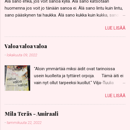
Älä sano ehkä, jos voit sanoa kyllä. Älä sano katsotaan
huomenna jos voit jo tänään sanoa ei. Älä sano lintu kuin lintu,
sano pääskynen tai haukka. Älä sano kukka kuin kukka, sano
keltavuokko, Anemone ranunculoides, ja kissankello. Älä sano,
LUE LISÄÄ
no olkoon, jos voikukista aletaan keittää heikoille keittoa ja
kissankelloilla halutaan soittaa muurahaisillekin sapeli kouraan.
Älä sano, samapa tuo, silläkin uhalla että sinut heitetään vailla
Valoa valoa valoa
vettä ja paitaa, pimeään, kylmään. Älä pelkää yksinäisyyttä, ehkä
-
lokakuuta 09, 2022
se on pelkkä tauko ennen loppusoiton pitkää, kiivasta syleilyä.
Älä huokaa jos sinun on huudettava. Älä huuda jos kuiskauskin
"Aloin ymmärtää miksi äidit ovat tarinoissa
rikkoisi kurkiaurat matkalla rinnasta rintaan, särkisi ikuisesti
usein kuolleita ja tyttäret orpoja. Tämä äiti ei
aran astiamme. Älä, älä koskaan suutele otsalle jos voit
vain nyt ollut tarpeeksi kuollut." Vilja-Tuulia
suudella suoraan suulle. - Tommy Tabermann -
Huotarisen nuortenkirja Valoa valoa valoa
LUE LISÄÄ
(Karisto 2011) voitti aikoinaan Finlandian eikä
syyttä. Kirjassa on nimettömäksi jäävä
minäkertoja, tyttö, joka rakastuu surua
Mila Teräs - Amiraali
kantavaan Mimiin. Mimin perhe on jokseenkin
-
tammikuuta 22, 2022
erikoinen. Mimin äiti on kuollut oman käden