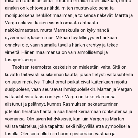
mikä on totuus asioista. Totuutta ei taida tosin ollakaan, mutta
ainakin on kiehtovaa nähdä, miten mustavalkoisena tai
monipuolisena henkilöt maailman ja toisensa näkevät. Martta ja
Varga näkevät kaiken visusti omasta ahtaasta
näkökulmastaan, mutta Marraskuulla on kyky nähdä
syvemmälle, kauemmas. Mikään täydellisyys ei hänkään
onneksi ole, vaan samalla tavalla hänkin erehtyy ja tekee
virheitä. Hänen maailmansa on vain armollisempi ja
tasapuolisempi.
Teoksen teemoista keskeisin on mielestäni valta. Sitä on
kuvattu taitavasti susilauman kautta, jossa tietysti valtasuhteilla
on suuri merkitys. Tiukat omat paikat eivät kuitenkaan rajoitu
susipuoleen, vaan seuraavat ihmispuolellekin. Martan ja Vargan
valtasuhteista tässä on kyse. Varga on koko elämänsä
alistunut ja pelännyt, kunnes Rasmuksen sekaantuminen
jotenkin herättää häntä ja saa hänet keräämään rohkeutensa ja
voimansa. Olin aivan kiihdyksissä, kun luin Vargan ja Martan
välistä taistelua, joka tapahtui sekä näkyvällä että symbolisella
tasolla. Olen aina ollut niin huono pistämään vastaan ja