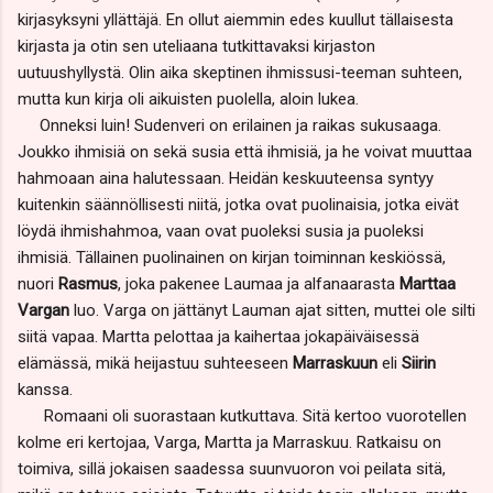
kirjasyksyni yllättäjä. En ollut aiemmin edes kuullut tällaisesta
kirjasta ja otin sen uteliaana tutkittavaksi kirjaston
uutuushyllystä. Olin aika skeptinen ihmissusi-teeman suhteen,
mutta kun kirja oli aikuisten puolella, aloin lukea.
Onneksi luin! Sudenveri on erilainen ja raikas sukusaaga.
Joukko ihmisiä on sekä susia että ihmisiä, ja he voivat muuttaa
hahmoaan aina halutessaan. Heidän keskuuteensa syntyy
kuitenkin säännöllisesti niitä, jotka ovat puolinaisia, jotka eivät
löydä ihmishahmoa, vaan ovat puoleksi susia ja puoleksi
ihmisiä. Tällainen puolinainen on kirjan toiminnan keskiössä,
nuori
Rasmus
, joka pakenee Laumaa ja alfanaarasta
Marttaa
Vargan
luo. Varga on jättänyt Lauman ajat sitten, muttei ole silti
siitä vapaa. Martta pelottaa ja kaihertaa jokapäiväisessä
elämässä, mikä heijastuu suhteeseen
Marraskuun
eli
Siirin
kanssa.
Romaani oli suorastaan kutkuttava. Sitä kertoo vuorotellen
kolme eri kertojaa, Varga, Martta ja Marraskuu. Ratkaisu on
toimiva, sillä jokaisen saadessa suunvuoron voi peilata sitä,