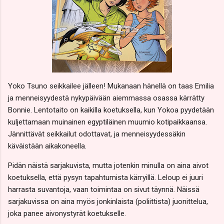
Yoko Tsuno seikkailee jälleen! Mukanaan hänellä on taas Emilia
ja menneisyydestä nykypäivään aiemmassa osassa kärrätty
Bonnie. Lentotaito on kaikilla koetuksella, kun Yokoa pyydetään
kuljettamaan muinainen egyptiläinen muumio kotipaikkaansa.
Jännittävät seikkailut odottavat, ja menneisyydessäkin
käväistään aikakoneella.
Pidän näistä sarjakuvista, mutta jotenkin minulla on aina aivot
koetuksella, että pysyn tapahtumista kärryillä. Leloup ei juuri
harrasta suvantoja, vaan toimintaa on sivut täynnä. Näissä
sarjakuvissa on aina myös jonkinlaista (poliittista) juonittelua,
joka panee aivonystyrät koetukselle.