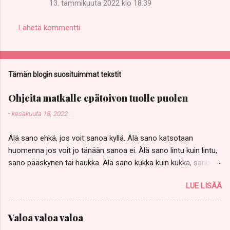
13. tammikuuta 2022 klo 18.39
Lähetä kommentti
Tämän blogin suosituimmat tekstit
Ohjeita matkalle epätoivon tuolle puolen
-
kesäkuuta 18, 2022
Älä sano ehkä, jos voit sanoa kyllä. Älä sano katsotaan
huomenna jos voit jo tänään sanoa ei. Älä sano lintu kuin lintu,
sano pääskynen tai haukka. Älä sano kukka kuin kukka, sano
keltavuokko, Anemone ranunculoides, ja kissankello. Älä sano,
LUE LISÄÄ
no olkoon, jos voikukista aletaan keittää heikoille keittoa ja
kissankelloilla halutaan soittaa muurahaisillekin sapeli kouraan.
Älä sano, samapa tuo, silläkin uhalla että sinut heitetään vailla
Valoa valoa valoa
vettä ja paitaa, pimeään, kylmään. Älä pelkää yksinäisyyttä, ehkä