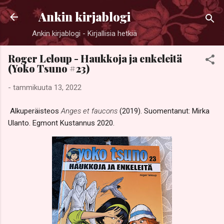
Siirry pääsisältöön
Ankin kirjablogi
Ankin kirjablogi - Kirjallisia hetkiä
Roger Leloup - Haukkoja ja enkeleitä
(Yoko Tsuno #23)
-
tammikuuta 13, 2022
Alkuperäisteos
Anges et faucons
(2019). Suomentanut: Mirka
Ulanto. Egmont Kustannus 2020.