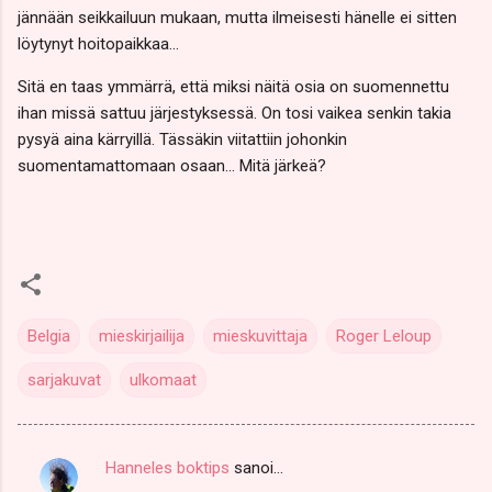
jännään seikkailuun mukaan, mutta ilmeisesti hänelle ei sitten
löytynyt hoitopaikkaa...
Sitä en taas ymmärrä, että miksi näitä osia on suomennettu
ihan missä sattuu järjestyksessä. On tosi vaikea senkin takia
pysyä aina kärryillä. Tässäkin viitattiin johonkin
suomentamattomaan osaan... Mitä järkeä?
Belgia
mieskirjailija
mieskuvittaja
Roger Leloup
sarjakuvat
ulkomaat
Hanneles boktips
sanoi…
K