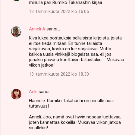
minulla pari Rumiko Takahashin kirjaa
o
13. tammikuuta 2022 klo 16.05
m
m
Anneli A
sanoi…
e
Kiva lukea postauksia sellaisista kirjoista, joista
n
ei itse tiedä mitään. En tunne tällaista
t
sarjakuvaa, koska en lue sarjakuvia. Mutta
kaikkia uusia vinkkejä blogeista saa, eli jos
i
jonakin päivänä koettaisin tällaistakin. - Mukavaa
t
viikon jatkoa!
13. tammikuuta 2022 klo 18.30
Anki
sanoi…
Hannele: Rumiko Takahashi on minulle uusi
tuttavuus!
Anneli: Joo, nämä ovat hyvin nopeaa luettavaa,
joten kannattaa kokeilla! Mukavaa viikon jatkoa
sinullekin!