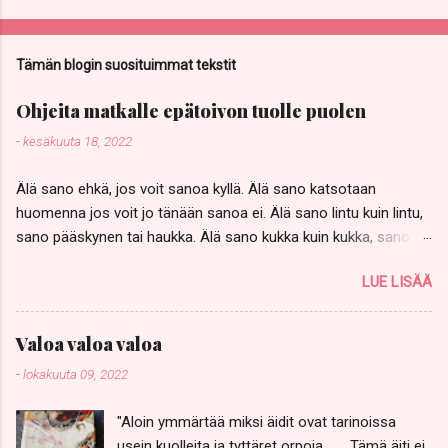
Tämän blogin suosituimmat tekstit
Ohjeita matkalle epätoivon tuolle puolen
-
kesäkuuta 18, 2022
Älä sano ehkä, jos voit sanoa kyllä. Älä sano katsotaan
huomenna jos voit jo tänään sanoa ei. Älä sano lintu kuin lintu,
sano pääskynen tai haukka. Älä sano kukka kuin kukka, sano
keltavuokko, Anemone ranunculoides, ja kissankello. Älä sano,
LUE LISÄÄ
no olkoon, jos voikukista aletaan keittää heikoille keittoa ja
kissankelloilla halutaan soittaa muurahaisillekin sapeli kouraan.
Älä sano, samapa tuo, silläkin uhalla että sinut heitetään vailla
Valoa valoa valoa
vettä ja paitaa, pimeään, kylmään. Älä pelkää yksinäisyyttä, ehkä
-
lokakuuta 09, 2022
se on pelkkä tauko ennen loppusoiton pitkää, kiivasta syleilyä.
Älä huokaa jos sinun on huudettava. Älä huuda jos kuiskauskin
"Aloin ymmärtää miksi äidit ovat tarinoissa
rikkoisi kurkiaurat matkalla rinnasta rintaan, särkisi ikuisesti
usein kuolleita ja tyttäret orpoja. Tämä äiti ei