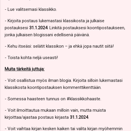
- Lue valitsemasi klassikko.
- Kirjoita postaus lukemastasi klassikosta ja julkaise
postauksesi
31.1.2024
. Linkitä postauksesi koontipostaukseen,
jonka julkaisen blogissani edellisenä päivänä.
- Kehu itseäsi: selätit klassikon – ja ehkä jopa nautit siitä!
- Toista kohta neljä useasti!
Muita tärkeitä juttuja:
- Voit osallistua myös ilman blogia. Kirjoita silloin lukemastasi
klassikosta koontipostauksen kommenttikenttään.
- Somessa haasteen tunnus on #klassikkohaaste.
- Voit ilmoittautua mukaan milloin vain, mutta muista
kirjoittaa/ajastaa postaus kirjasta
31.1.2024
.
- Voit vaihtaa kirjan kesken kaiken tai valita kirjan myöhemmin