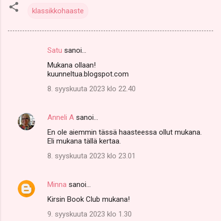
klassikkohaaste
Satu
sanoi…
K
Mukana ollaan!
o
kuunneltua.blogspot.com
m
8. syyskuuta 2023 klo 22.40
m
e
Anneli A
sanoi…
n
En ole aiemmin tässä haasteessa ollut mukana.
t
Eli mukana tällä kertaa.
i
8. syyskuuta 2023 klo 23.01
t
Minna
sanoi…
Kirsin Book Club mukana!
9. syyskuuta 2023 klo 1.30