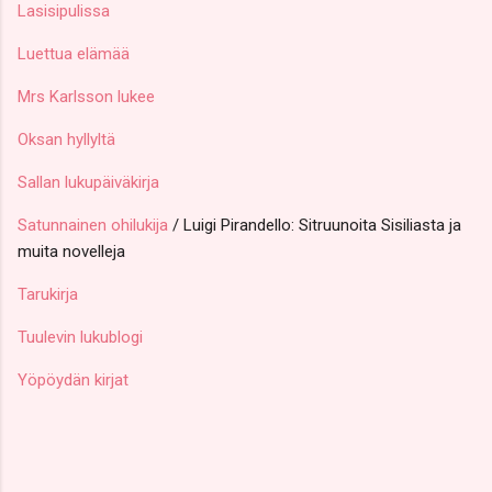
Lasisipulissa
Luettua elämää
Mrs Karlsson lukee
Oksan hyllyltä
Sallan lukupäiväkirja
Satunnainen ohilukija
/ Luigi Pirandello: Sitruunoita Sisiliasta ja
muita novelleja
Tarukirja
Tuulevin lukublogi
Yöpöydän kirjat