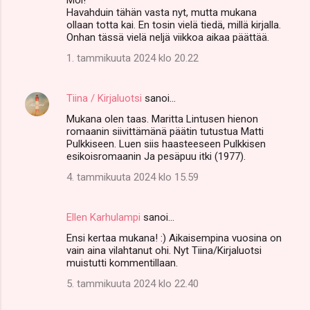
Havahduin tähän vasta nyt, mutta mukana
ollaan totta kai. En tosin vielä tiedä, millä kirjalla.
Onhan tässä vielä neljä viikkoa aikaa päättää.
1. tammikuuta 2024 klo 20.22
Tiina / Kirjaluotsi
sanoi…
Mukana olen taas. Maritta Lintusen hienon
romaanin siivittämänä päätin tutustua Matti
Pulkkiseen. Luen siis haasteeseen Pulkkisen
esikoisromaanin Ja pesäpuu itki (1977).
4. tammikuuta 2024 klo 15.59
Ellen Karhulampi
sanoi…
Ensi kertaa mukana! :) Aikaisempina vuosina on
vain aina vilahtanut ohi. Nyt Tiina/Kirjaluotsi
muistutti kommentillaan.
5. tammikuuta 2024 klo 22.40