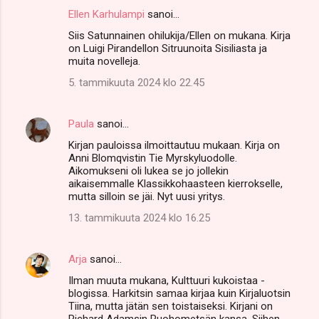
Ellen Karhulampi
sanoi…
Siis Satunnainen ohilukija/Ellen on mukana. Kirja
on Luigi Pirandellon Sitruunoita Sisiliasta ja
muita novelleja.
5. tammikuuta 2024 klo 22.45
Paula
sanoi…
Kirjan pauloissa ilmoittautuu mukaan. Kirja on
Anni Blomqvistin Tie Myrskyluodolle.
Aikomukseni oli lukea se jo jollekin
aikaisemmalle Klassikkohaasteen kierrokselle,
mutta silloin se jäi. Nyt uusi yritys.
13. tammikuuta 2024 klo 16.25
Arja
sanoi…
Ilman muuta mukana, Kulttuuri kukoistaa -
blogissa. Harkitsin samaa kirjaa kuin Kirjaluotsin
Tiina, mutta jätän sen toistaiseksi. Kirjani on
Richard Adamsin Ruohometsän kansa. Siihen