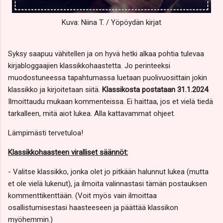
Kuva: Niina T. / Yöpöydän kirjat
Syksy saapuu vähitellen ja on hyvä hetki alkaa pohtia tulevaa
kirjabloggaajien klassikkohaastetta. Jo perinteeksi
muodostuneessa tapahtumassa luetaan puolivuosittain jokin
klassikko ja kirjoitetaan siitä.
Klassikosta postataan 31.1.2024
.
Ilmoittaudu mukaan kommenteissa. Ei haittaa, jos et vielä tiedä
tarkalleen, mitä aiot lukea. Alla kattavammat ohjeet.
Lämpimästi tervetuloa!
Klassikkohaasteen viralliset säännöt:
- Valitse klassikko, jonka olet jo pitkään halunnut lukea (mutta
et ole vielä lukenut), ja ilmoita valinnastasi tämän postauksen
kommenttikenttään. (Voit myös vain ilmoittaa
osallistumisestasi haasteeseen ja päättää klassikon
myöhemmin.)