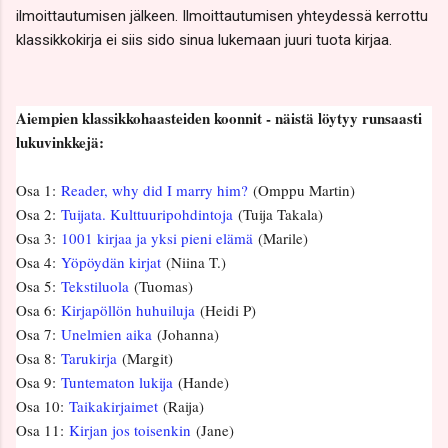
ilmoittautumisen jälkeen. Ilmoittautumisen yhteydessä kerrottu
klassikkokirja ei siis sido sinua lukemaan juuri tuota kirjaa.
Aiempien klassikkohaasteiden koonnit - näistä löytyy runsaasti
lukuvinkkejä:
Osa 1:
Reader, why did I marry him?
(Omppu Martin)
Osa 2:
Tuijata. Kulttuuripohdintoja
(Tuija Takala)
Osa 3:
1001 kirjaa ja yksi pieni elämä
(Marile)
Osa 4:
Yöpöydän kirjat
(Niina T.)
Osa 5:
Tekstiluola
(Tuomas)
Osa 6:
Kirjapöllön huhuiluja
(Heidi P)
Osa 7:
Unelmien aika
(Johanna)
Osa 8:
Tarukirja
(Margit)
Osa 9:
Tuntematon lukija
(Hande)
Osa 10:
Taikakirjaimet
(Raija)
Osa 11:
Kirjan jos toisenkin
(Jane)