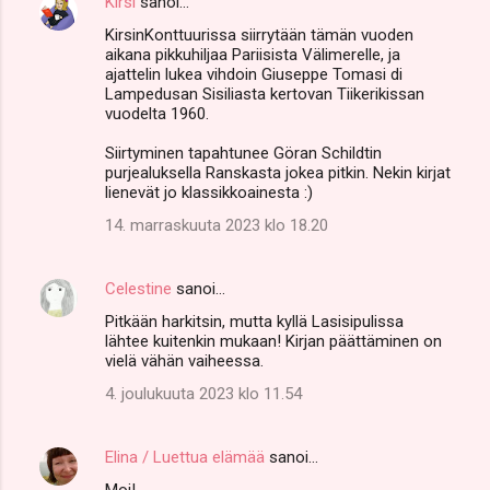
Kirsi
sanoi…
KirsinKonttuurissa siirrytään tämän vuoden
aikana pikkuhiljaa Pariisista Välimerelle, ja
ajattelin lukea vihdoin Giuseppe Tomasi di
Lampedusan Sisiliasta kertovan Tiikerikissan
vuodelta 1960.
Siirtyminen tapahtunee Göran Schildtin
purjealuksella Ranskasta jokea pitkin. Nekin kirjat
lienevät jo klassikkoainesta :)
14. marraskuuta 2023 klo 18.20
Celestine
sanoi…
Pitkään harkitsin, mutta kyllä Lasisipulissa
lähtee kuitenkin mukaan! Kirjan päättäminen on
vielä vähän vaiheessa.
4. joulukuuta 2023 klo 11.54
Elina / Luettua elämää
sanoi…
Moi!